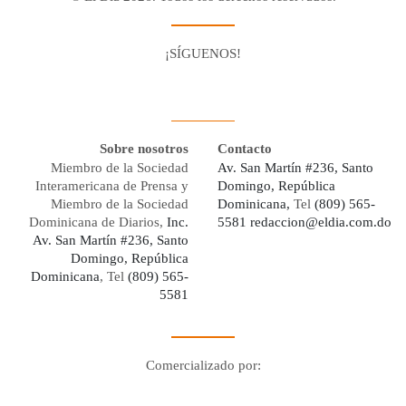
¡SÍGUENOS!
Facebook
Youtube
Twitter X
Instagram
Whatsapp
Sobre nosotros
Contacto
Miembro de la Sociedad
Av. San Martín #236, Santo
Interamericana de Prensa y
Domingo, República
Miembro de la Sociedad
Dominicana,
Tel
(809) 565-
Dominicana de Diarios,
Inc.
5581
redaccion@eldia.com.do
Av. San Martín #236, Santo
Domingo, República
Dominicana
, Tel
(809) 565-
5581
Comercializado por:
Digo Network