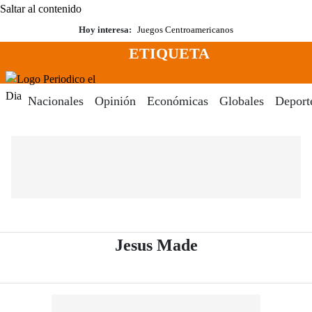
Saltar al contenido
Hoy interesa:
Juegos Centroamericanos
ETIQUETA
Menú
Periodico El Dia Digital
Nacionales
Opinión
Económicas
Globales
Deport
- Periódico El D
Jesus Made