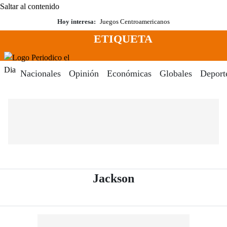
Saltar al contenido
Hoy interesa:
Juegos Centroamericanos
ETIQUETA
Menú
Periodico El Dia Digital
Nacionales
Opinión
Económicas
Globales
Deport
- Periódico El Dia
Jackson