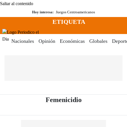
Saltar al contenido
Hoy interesa:
Juegos Centroamericanos
ETIQUETA
Menú
Periodico El Dia Digital
Nacionales
Opinión
Económicas
Globales
Deport
- Periódico El D
Femenicidio