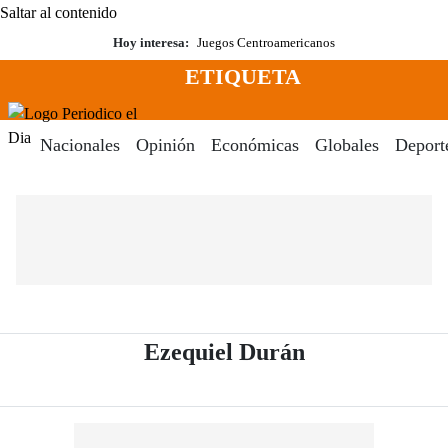
Saltar al contenido
Hoy interesa:
Juegos Centroamericanos
ETIQUETA
Menú
Periodico El Dia Digital
Nacionales
Opinión
Económicas
Globales
Deport
- Periódico El
Ezequiel Durán