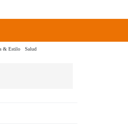
newsletter
Search
a & Estilo
Salud
El Dia Digital