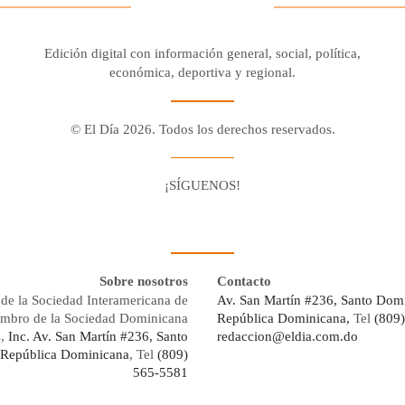
Edición digital con información general, social, política,
económica, deportiva y regional.
© El Día 2026. Todos los derechos reservados.
¡SÍGUENOS!
Facebook
Youtube
Twitter X
Instagram
Whatsapp
Sobre nosotros
Contacto
de la Sociedad Interamericana de
Av. San Martín #236, Santo Dom
embro de la Sociedad Dominicana
República Dominicana,
Tel
(809
s,
Inc. Av. San Martín #236, Santo
redaccion@eldia.com.do
República Dominicana
, Tel
(809)
565-5581