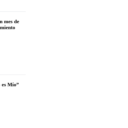
un mes de
imiento
 es Mío”