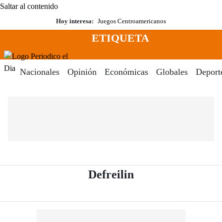
Saltar al contenido
Hoy interesa:
Juegos Centroamericanos
ETIQUETA
Menú
Periodico El Dia Digital
Nacionales
Opinión
Económicas
Globales
Deport
- Periódico El Di
Defreilin