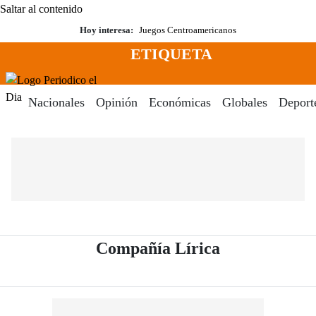
Saltar al contenido
Hoy interesa:
Juegos Centroamericanos
ETIQUETA
Menú
Periodico El Dia Digital
Nacionales
Opinión
Económicas
Globales
Deport
- Periódico E
Compañía Lírica