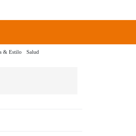
newsletter
Search
a & Estilo
Salud
l Dia Digital