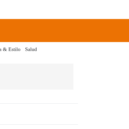
newsletter
Search
a & Estilo
Salud
igital