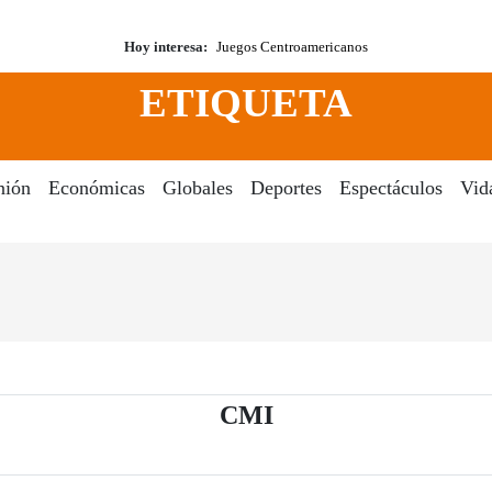
Hoy interesa:
Juegos Centroamericanos
ETIQUETA
nión
Económicas
Globales
Deportes
Espectáculos
Vid
- Periódico El Dia D
CMI