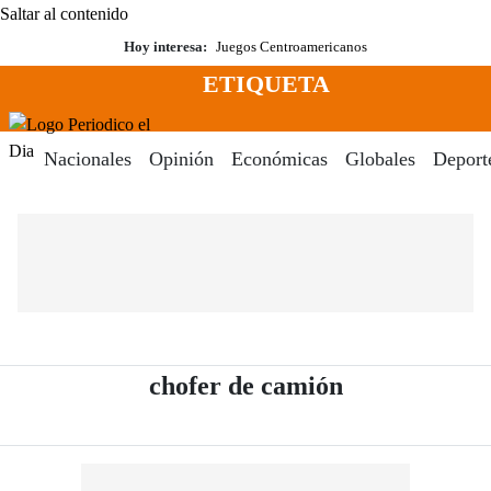
Saltar al contenido
Hoy interesa:
Juegos Centroamericanos
ETIQUETA
Menú
Periodico El Dia Digital
Nacionales
Opinión
Económicas
Globales
Deport
- Periódico E
chofer de camión