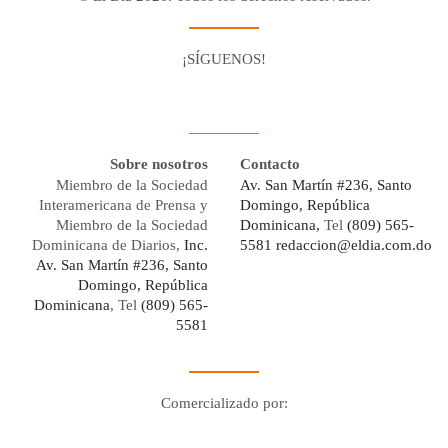
¡SÍGUENOS!
Facebook
Youtube
Twitter X
Instagram
Whatsapp
Sobre nosotros
Contacto
Miembro de la Sociedad
Av. San Martín #236, Santo
Interamericana de Prensa y
Domingo, República
Miembro de la Sociedad
Dominicana,
Tel
(809) 565-
Dominicana de Diarios,
Inc.
5581
redaccion@eldia.com.do
Av. San Martín #236, Santo
Domingo, República
Dominicana
, Tel
(809) 565-
5581
Comercializado por:
Digo Network