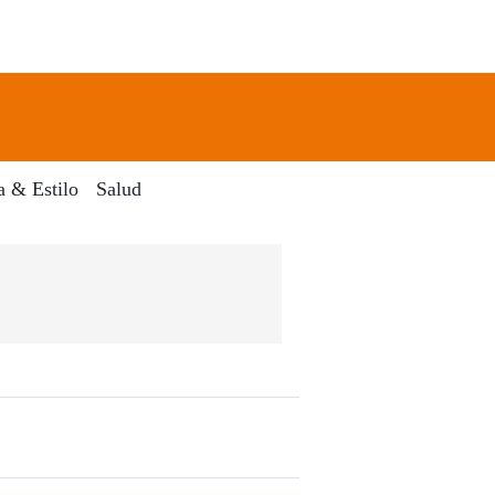
newsletter
Search
a & Estilo
Salud
El Dia Digital