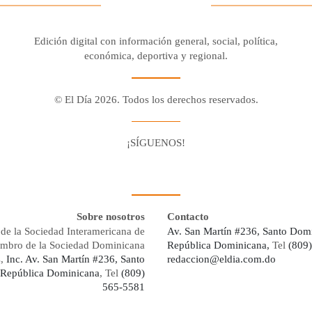
Edición digital con información general, social, política,
económica, deportiva y regional.
© El Día 2026. Todos los derechos reservados.
¡SÍGUENOS!
Facebook
Youtube
Twitter X
Instagram
Whatsapp
Sobre nosotros
Contacto
de la Sociedad Interamericana de
Av. San Martín #236, Santo Dom
embro de la Sociedad Dominicana
República Dominicana,
Tel
(809
s,
Inc. Av. San Martín #236, Santo
redaccion@eldia.com.do
República Dominicana
, Tel
(809)
565-5581