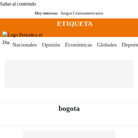
Saltar al contenido
Hoy interesa:
Juegos Centroamericanos
ETIQUETA
Menú
Periodico El Dia Digital
Nacionales
Opinión
Económicas
Globales
Deport
- Periódico El Dia 
bogota