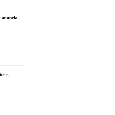
y anuncia
Toros