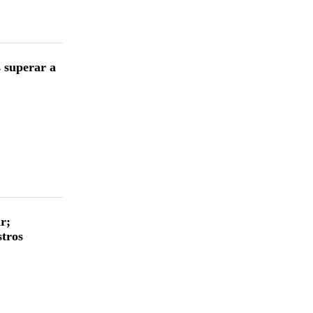
s superar a
r;
stros