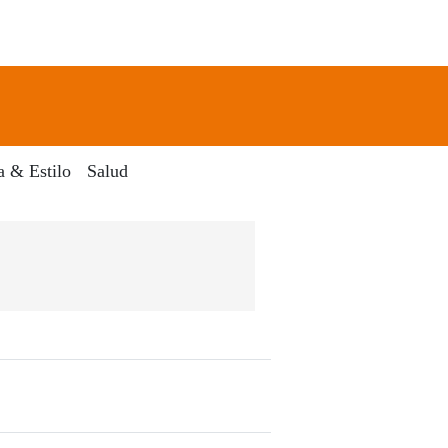
newsletter
Search
a & Estilo
Salud
 Digital