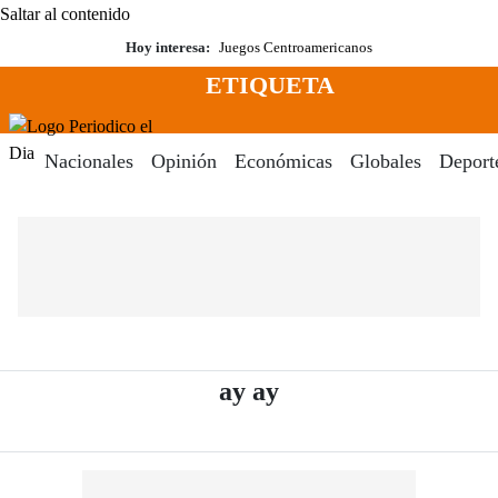
Saltar al contenido
Hoy interesa:
Juegos Centroamericanos
ETIQUETA
Menú
Periodico El Dia Digital
Nacionales
Opinión
Económicas
Globales
Deport
- Periódico El Dia 
ay ay