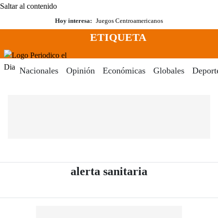
Saltar al contenido
Hoy interesa:
Juegos Centroamericanos
ETIQUETA
Menú
Periodico El Dia Digital
Nacionales
Opinión
Económicas
Globales
Deport
- Periódico El
alerta sanitaria