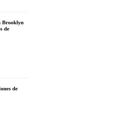
n Brooklyn
s de
lones de