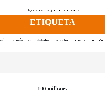
Hoy interesa:
Juegos Centroamericanos
ETIQUETA
nión
Económicas
Globales
Deportes
Espectáculos
Vid
- Periódico El D
100 millones