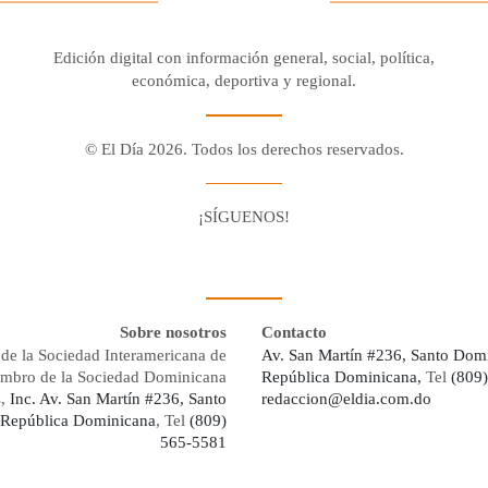
Edición digital con información general, social, política,
económica, deportiva y regional.
© El Día 2026. Todos los derechos reservados.
¡SÍGUENOS!
Facebook
Youtube
Twitter X
Instagram
Whatsapp
Sobre nosotros
Contacto
de la Sociedad Interamericana de
Av. San Martín #236, Santo Dom
embro de la Sociedad Dominicana
República Dominicana,
Tel
(809
s,
Inc. Av. San Martín #236, Santo
redaccion@eldia.com.do
República Dominicana
, Tel
(809)
565-5581