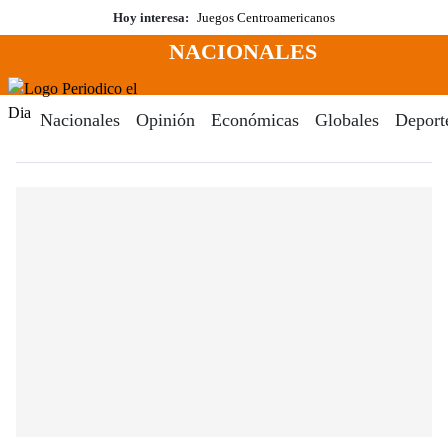
Saltar
Hoy interesa:
Juegos Centroamericanos
al
NACIONALES
contenido
Menú
Periodico El Dia Digital
Nacionales
Opinión
Económicas
Globales
Deport