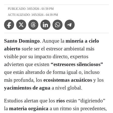
PUBLICADO: 3/05/2026 - 01:59 PM
ACTUALIZADO: 3/05/2026 - 04:39 PM
Facebook Icon
Twitter Icon
Threads Icon
Linkedin Icon
WhatsApp Icon
Telegram Icon
Santo Domingo
. Aunque la
minería a cielo
abierto
suele ser el estresor ambiental más
visible por su impacto directo, expertos
advierten que existen
“estresores silenciosos”
que están alterando de forma igual o, incluso
más profunda, los
ecosistemas acuáticos
y los
yacimientos de agua
a nivel global.
Estudios alertan que los
ríos
están “digiriendo”
la
materia orgánica
a un ritmo sin precedentes,