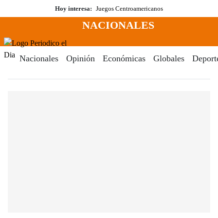
Saltar
Hoy interesa:
Juegos Centroamericanos
al
NACIONALES
contenido
Menú
Periodico El Dia Digital
Nacionales
Opinión
Económicas
Globales
Deport