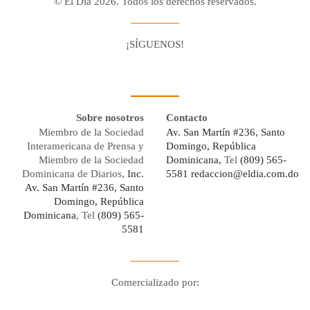
© El Día 2026. Todos los derechos reservados.
¡SÍGUENOS!
Facebook
Youtube
Twitter X
Instagram
Whatsapp
Sobre nosotros
Contacto
Miembro de la Sociedad
Av. San Martín #236, Santo
Interamericana de Prensa y
Domingo, República
Miembro de la Sociedad
Dominicana,
Tel
(809) 565-
Dominicana de Diarios,
Inc.
5581
redaccion@eldia.com.do
Av. San Martín #236, Santo
Domingo, República
Dominicana
, Tel
(809) 565-
5581
Comercializado por:
Digo Network