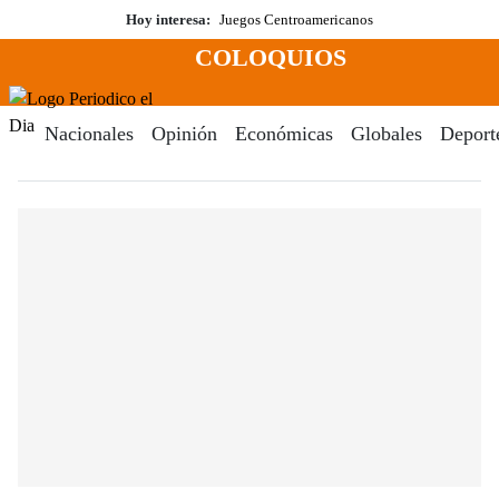
Saltar
Hoy interesa:
Juegos Centroamericanos
al
COLOQUIOS
contenido
Menú
Periodico El Dia Digital
Nacionales
Opinión
Económicas
Globales
Deport