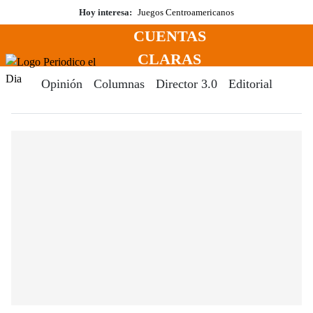
Saltar
Hoy interesa:
Juegos Centroamericanos
al
CUENTAS
contenido
Menú
CLARAS
Periodico El Dia Digital
Opinión
Columnas
Director 3.0
Editorial