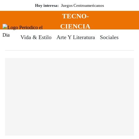
Saltar
Hoy interesa:
Juegos Centroamericanos
al
TECNO-
contenido
Menú
CIENCIA
Periodico El Dia Digital
Vida & Estilo
Arte Y Literatura
Sociales