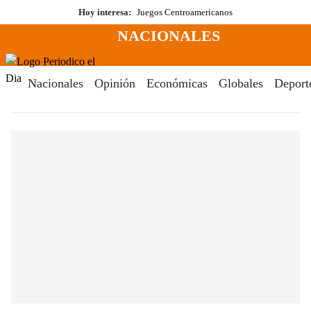
Saltar
Hoy interesa:
Juegos Centroamericanos
al
NACIONALES
contenido
Menú
Periodico El Dia Digital
Nacionales
Opinión
Económicas
Globales
Deport