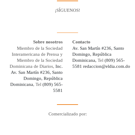
¡SÍGUENOS!
Facebook
Youtube
Twitter X
Instagram
Whatsapp
Sobre nosotros
Contacto
Miembro de la Sociedad
Av. San Martín #236, Santo
Interamericana de Prensa y
Domingo, República
Miembro de la Sociedad
Dominicana,
Tel
(809) 565-
Dominicana de Diarios,
Inc.
5581
redaccion@eldia.com.do
Av. San Martín #236, Santo
Domingo, República
Dominicana
, Tel
(809) 565-
5581
Comercializado por:
Digo Network