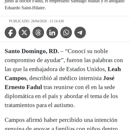
junto al doctor Fadul, el empresario Santiago Matías y el abogado
Eduardo Saint-Hilaire.
PUBLICADO: 26/04/2026 - 11:14 AM
Facebook Icon
Twitter Icon
Threads Icon
Linkedin Icon
WhatsApp Icon
Telegram Icon
Santo Domingo, RD.
– “Conocí su noble
compromiso de ayudar”, fueron las palabras con
las que la embajadora de Estados Unidos,
Leah
Campos
, describió al médico internista
José
Ernesto Fadul
tras reunirse con él en la sede
diplomática en el país y abordar el tema de los
tratamientos para el autismo.
Campos afirmó haber percibido una intención
genuina de apoyar a familias con niños dentro