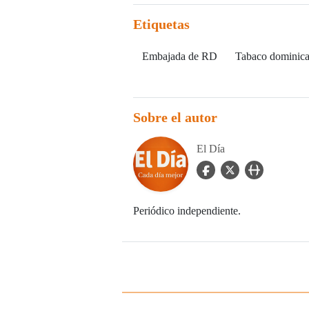
Etiquetas
Embajada de RD
Tabaco dominic
Sobre el autor
El Día
facebook Icon
twitter Icon
user_url Icon
Periódico independiente.