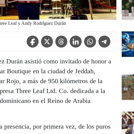
hree Leaf y Andy Rodríguez Durán
Facebook Icon
Twitter Icon
Threads Icon
Linkedin Icon
WhatsApp Icon
Telegram Icon
z Durán asistió como invitado de honor a
gar Boutique en la ciudad de Jeddah,
 mar Rojo, a más de 950 kilómetros de la
mpresa Three Leaf Ltd. Co. dedicada a la
 dominicano en el Reino de Arabia
a presencia, por primera vez, de los puros