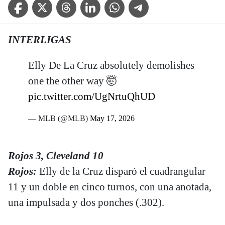
Facebook Icon
Twitter Icon
Threads Icon
Linkedin Icon
WhatsApp Icon
Telegram Icon
INTERLIGAS
Elly De La Cruz absolutely demolishes
one the other way 🤯
pic.twitter.com/UgNrtuQhUD
— MLB (@MLB)
May 17, 2026
Rojos 3, Cleveland 10
Rojos:
Elly de la Cruz disparó el cuadrangular
11 y un doble en cinco turnos, con una anotada,
una impulsada y dos ponches (.302).