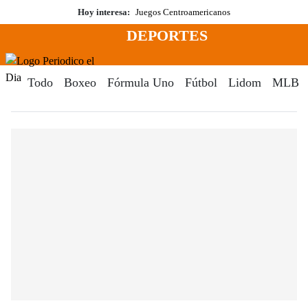
Saltar
Hoy interesa:
Juegos Centroamericanos
al
DEPORTES
contenido
Menú
Periodico El Dia Digital
Todo
Boxeo
Fórmula Uno
Fútbol
Lidom
MLB