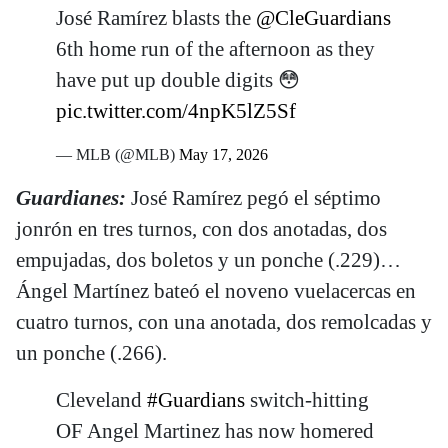
José Ramírez blasts the
@CleGuardians
6th home run of the afternoon as they
have put up double digits 😳
pic.twitter.com/4npK5lZ5Sf
— MLB (@MLB)
May 17, 2026
Guardianes:
José Ramírez pegó el séptimo
jonrón en tres turnos, con dos anotadas, dos
empujadas, dos boletos y un ponche (.229)…
Ángel Martínez bateó el noveno vuelacercas en
cuatro turnos, con una anotada, dos remolcadas y
un ponche (.266).
Cleveland
#Guardians
switch-hitting
OF Angel Martinez has now homered