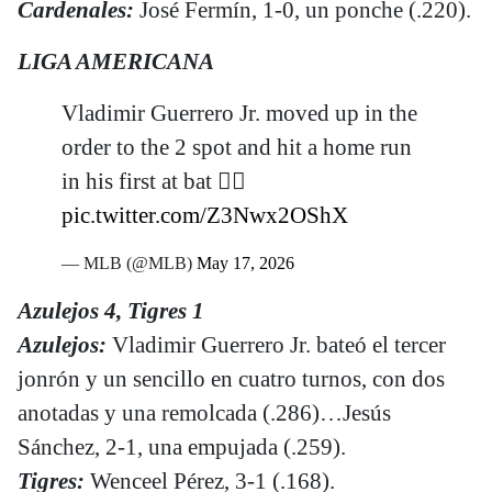
Cardenales:
José Fermín, 1-0, un ponche (.220).
LIGA AMERICANA
Vladimir Guerrero Jr. moved up in the
order to the 2 spot and hit a home run
in his first at bat 😮‍💨
pic.twitter.com/Z3Nwx2OShX
— MLB (@MLB)
May 17, 2026
Azulejos 4, Tigres 1
Azulejos:
Vladimir Guerrero Jr. bateó el tercer
jonrón y un sencillo en cuatro turnos, con dos
anotadas y una remolcada (.286)…Jesús
Sánchez, 2-1, una empujada (.259).
Tigres:
Wenceel Pérez, 3-1 (.168).