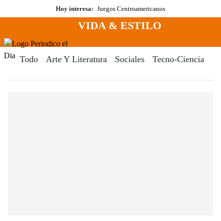
Saltar
Hoy interesa:
Juegos Centroamericanos
al
VIDA & ESTILO
contenido
Menú
Periodico El Dia Digital
Todo
Arte Y Literatura
Sociales
Tecno-Ciencia