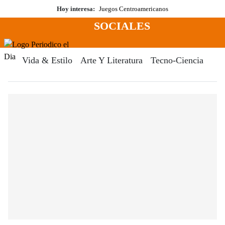
Saltar
Hoy interesa:
Juegos Centroamericanos
al
SOCIALES
contenido
Menú
Periodico El Dia Digital
Vida & Estilo
Arte Y Literatura
Tecno-Ciencia