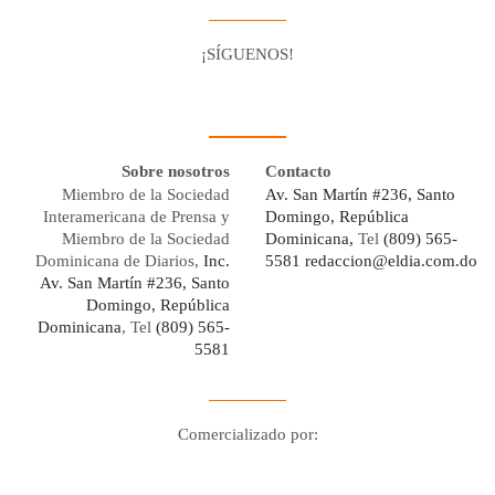
¡SÍGUENOS!
Facebook
Youtube
Twitter X
Instagram
Whatsapp
Sobre nosotros
Contacto
Miembro de la Sociedad
Av. San Martín #236, Santo
Interamericana de Prensa y
Domingo, República
Miembro de la Sociedad
Dominicana,
Tel
(809) 565-
Dominicana de Diarios,
Inc.
5581
redaccion@eldia.com.do
Av. San Martín #236, Santo
Domingo, República
Dominicana
, Tel
(809) 565-
5581
Comercializado por:
Digo Network