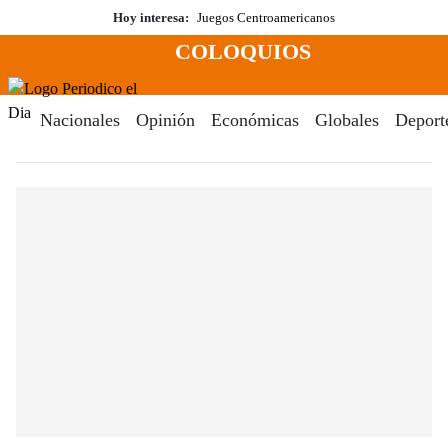
Saltar
Hoy interesa:
Juegos Centroamericanos
al
COLOQUIOS
contenido
Menú
Periodico El Dia Digital
Nacionales
Opinión
Económicas
Globales
Deport