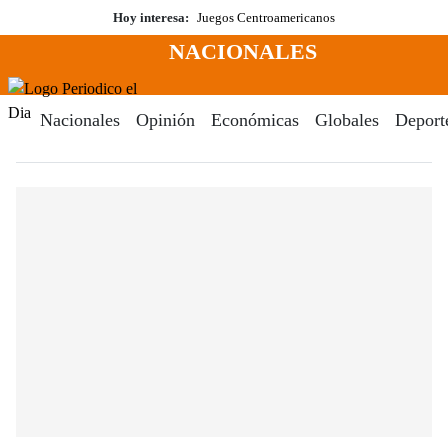
Saltar
Hoy interesa:
Juegos Centroamericanos
al
NACIONALES
contenido
Menú
Periodico El Dia Digital
Nacionales
Opinión
Económicas
Globales
Deport