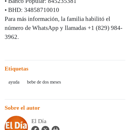
• Banco Popular: 845235381
• BHD: 34858710010
Para más información, la familia habilitó el
número de WhatsApp y llamadas +1 (829) 984-
3962.
Etiquetas
ayuda
bebe de dos meses
Sobre el autor
El Día
facebook Icon
twitter Icon
user_url Icon