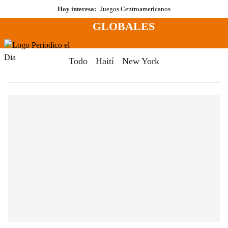
Saltar
Hoy interesa:
Juegos Centroamericanos
al
GLOBALES
contenido
Menú
Periodico El Dia Digital
Todo
Haití
New York