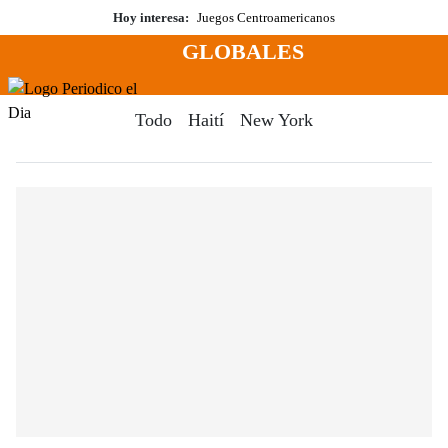
Saltar
Hoy interesa:
Juegos Centroamericanos
al
GLOBALES
contenido
Menú
Periodico El Dia Digital
Todo
Haití
New York