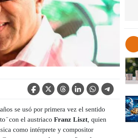
Facebook Icon
Twitter Icon
Threads Icon
Linkedin Icon
WhatsApp Icon
Telegram Icon
ños se usó por primera vez el sentido
to ̈ con el austriaco
Franz Liszt
, quien
úsica como intérprete y compositor