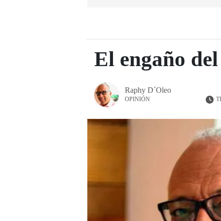
El engaño del
Raphy D´Oleo
T
OPINIÓN