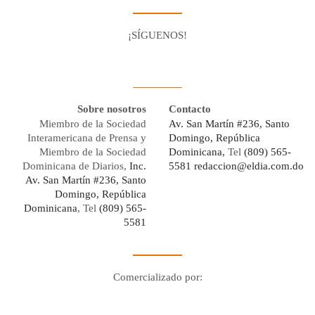
¡SÍGUENOS!
Facebook
Youtube
Twitter X
Instagram
Whatsapp
Sobre nosotros
Contacto
Miembro de la Sociedad
Av. San Martín #236, Santo
Interamericana de Prensa y
Domingo, República
Miembro de la Sociedad
Dominicana,
Tel
(809) 565-
Dominicana de Diarios,
Inc.
5581
redaccion@eldia.com.do
Av. San Martín #236, Santo
Domingo, República
Dominicana
, Tel
(809) 565-
5581
Comercializado por:
Digo Network