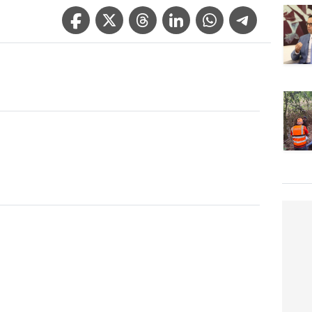
Facebook Icon
Twitter Icon
Threads Icon
Linkedin Icon
WhatsApp Icon
Telegram Icon