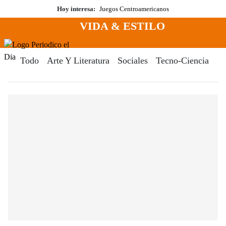
Saltar
Hoy interesa:
Juegos Centroamericanos
al
VIDA & ESTILO
contenido
Menú
Periodico El Dia Digital
Todo
Arte Y Literatura
Sociales
Tecno-Ciencia