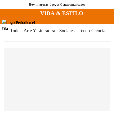
Saltar
Hoy interesa:
Juegos Centroamericanos
al
VIDA & ESTILO
contenido
Menú
Periodico El Dia Digital
Todo
Arte Y Literatura
Sociales
Tecno-Ciencia