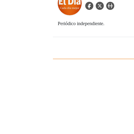
facebook Icon
twitter Icon
user_url Icon
Periódico independiente.