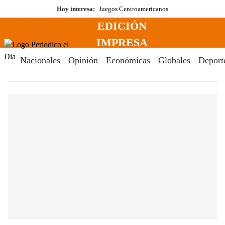
Saltar
Hoy interesa:
Juegos Centroamericanos
al
EDICIÓN
contenido
Menú
IMPRESA
Periodico El Dia Digital
Nacionales
Opinión
Económicas
Globales
Deport