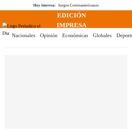
Saltar
Hoy interesa:
Juegos Centroamericanos
al
EDICIÓN
contenido
Menú
IMPRESA
Periodico El Dia Digital
Nacionales
Opinión
Económicas
Globales
Deport