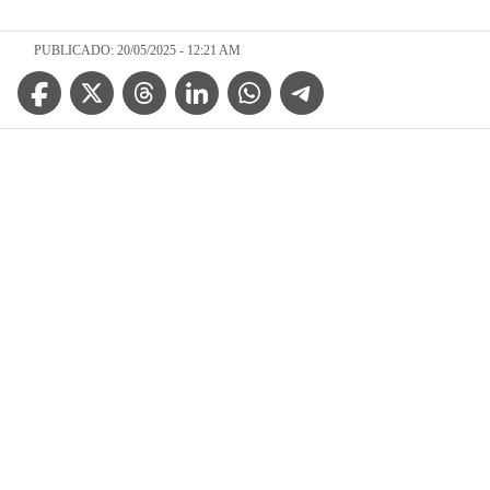
PUBLICADO: 20/05/2025 - 12:21 AM
Facebook Icon
Twitter Icon
Threads Icon
Linkedin Icon
WhatsApp Icon
Telegram Icon