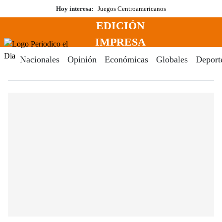
Saltar
Hoy interesa:
Juegos Centroamericanos
al
EDICIÓN
contenido
Menú
IMPRESA
Periodico El Dia Digital
Nacionales
Opinión
Económicas
Globales
Deport