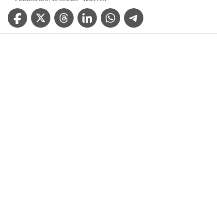
Facebook Icon
Twitter Icon
Threads Icon
Linkedin Icon
WhatsApp Icon
Telegram Icon