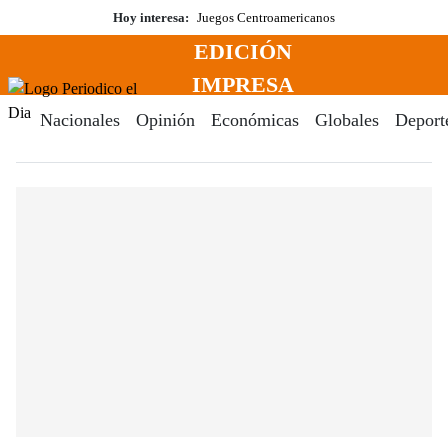
Saltar
Hoy interesa:
Juegos Centroamericanos
al
EDICIÓN
contenido
Menú
IMPRESA
Periodico El Dia Digital
Nacionales
Opinión
Económicas
Globales
Deport