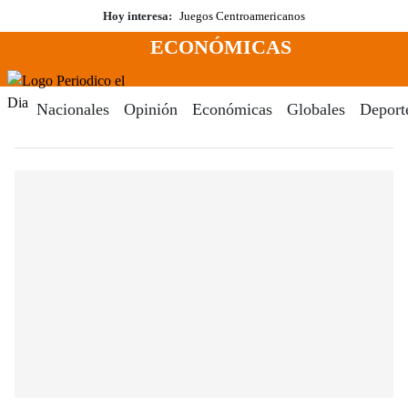
Saltar
Hoy interesa:
Juegos Centroamericanos
al
ECONÓMICAS
contenido
Menú
Periodico El Dia Digital
Nacionales
Opinión
Económicas
Globales
Deport