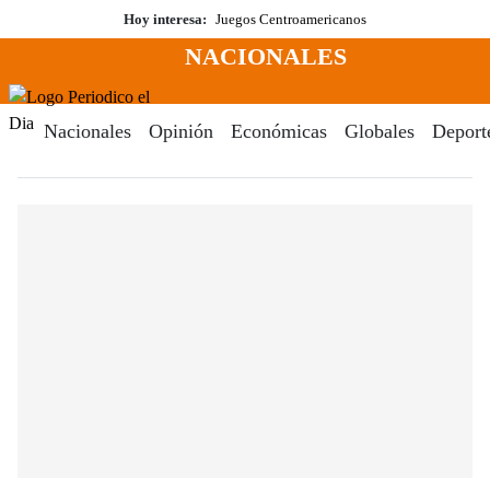
Saltar
Hoy interesa:
Juegos Centroamericanos
al
NACIONALES
contenido
Menú
Periodico El Dia Digital
Nacionales
Opinión
Económicas
Globales
Deport