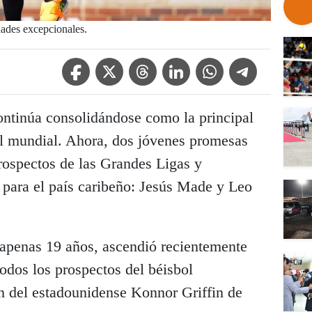
dades excepcionales.
Facebook Icon
Twitter Icon
Threads Icon
Linkedin Icon
WhatsApp Icon
Telegram Icon
ntinúa consolidándose como la principal
bol mundial. Ahora, dos jóvenes promesas
rospectos de las Grandes Ligas y
e para el país caribeño: Jesús Made y Leo
apenas 19 años, ascendió recientemente
odos los prospectos del béisbol
ón del estadounidense Konnor Griffin de