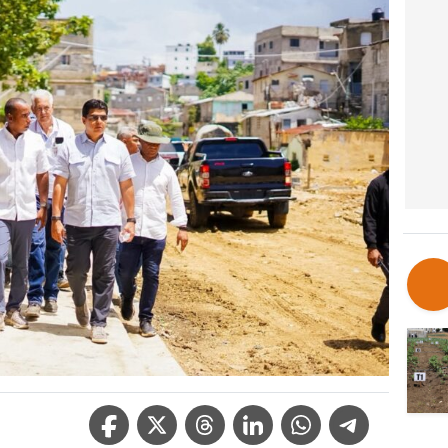
Facebook Icon
Twitter Icon
Threads Icon
Linkedin Icon
WhatsApp Icon
Telegram Icon