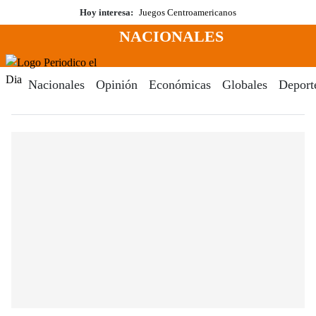
Saltar
Hoy interesa:
Juegos Centroamericanos
al
NACIONALES
contenido
Menú
Periodico El Dia Digital
Nacionales
Opinión
Económicas
Globales
Deport