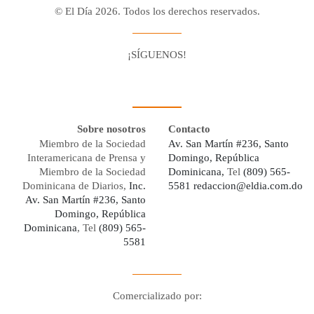
© El Día 2026. Todos los derechos reservados.
¡SÍGUENOS!
Facebook
Youtube
Twitter X
Instagram
Whatsapp
Sobre nosotros
Contacto
Miembro de la Sociedad
Av. San Martín #236, Santo
Interamericana de Prensa y
Domingo, República
Miembro de la Sociedad
Dominicana,
Tel
(809) 565-
Dominicana de Diarios,
Inc.
5581
redaccion@eldia.com.do
Av. San Martín #236, Santo
Domingo, República
Dominicana
, Tel
(809) 565-
5581
Comercializado por:
Digo Network