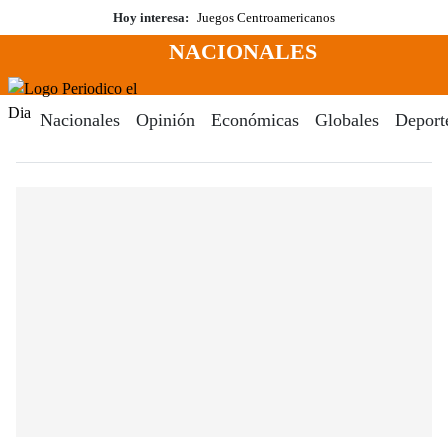
Saltar
Hoy interesa:
Juegos Centroamericanos
al
NACIONALES
contenido
Menú
Periodico El Dia Digital
Nacionales
Opinión
Económicas
Globales
Deport