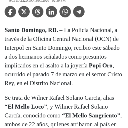
ACTUALIZADO: 3/05/2026 - 02:59 PM
Facebook Icon
Twitter Icon
Threads Icon
Linkedin Icon
WhatsApp Icon
Telegram Icon
Santo Domingo, RD.
– La Policía Nacional, a
través de la Oficina Central Nacional (OCN) de
Interpol en Santo Domingo, recibió este sábado
a dos hermanos señalados como presuntos
implicados en el asalto a la joyería
Popi Oro
,
ocurrido el pasado 7 de marzo en el sector Cristo
Rey, en el Distrito Nacional.
Se trata de Wilner Rafael Solano García, alias
“El Mello Loco”
, y Wilmer Rafael Solano
García, conocido como
“El Mello Sangriento”
,
ambos de 22 años, quienes arribaron al país en