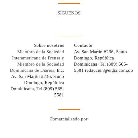
¡SÍGUENOS!
Facebook
Youtube
Twitter X
Instagram
Whatsapp
Sobre nosotros
Contacto
Miembro de la Sociedad
Av. San Martín #236, Santo
Interamericana de Prensa y
Domingo, República
Miembro de la Sociedad
Dominicana,
Tel
(809) 565-
Dominicana de Diarios,
Inc.
5581
redaccion@eldia.com.do
Av. San Martín #236, Santo
Domingo, República
Dominicana
, Tel
(809) 565-
5581
Comercializado por:
Digo Network