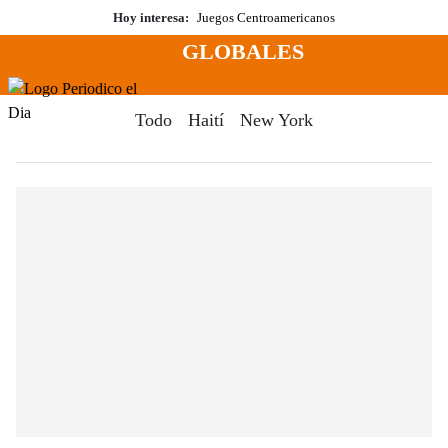
Saltar
Hoy interesa:
Juegos Centroamericanos
al
GLOBALES
contenido
Menú
Periodico El Dia Digital
Todo
Haití
New York