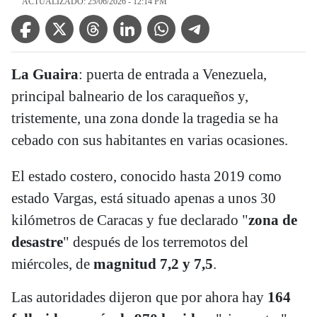
ACTUALIZADO: 25/06/2026 - 12:14 PM
Facebook Icon
Twitter Icon
Threads Icon
Linkedin Icon
WhatsApp Icon
Telegram Icon
La Guaira
: puerta de entrada a Venezuela,
principal balneario de los caraqueños y,
tristemente, una zona donde la tragedia se ha
cebado con sus habitantes en varias ocasiones.
El estado costero, conocido hasta 2019 como
estado Vargas, está situado apenas a unos 30
kilómetros de Caracas y fue declarado "
zona de
desastre
" después de los terremotos del
miércoles, de
magnitud 7,2 y 7,5
.
Las autoridades dijeron que por ahora hay
164