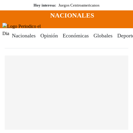
Saltar
Hoy interesa:
Juegos Centroamericanos
al
NACIONALES
contenido
Menú
Periodico El Dia Digital
Nacionales
Opinión
Económicas
Globales
Deport