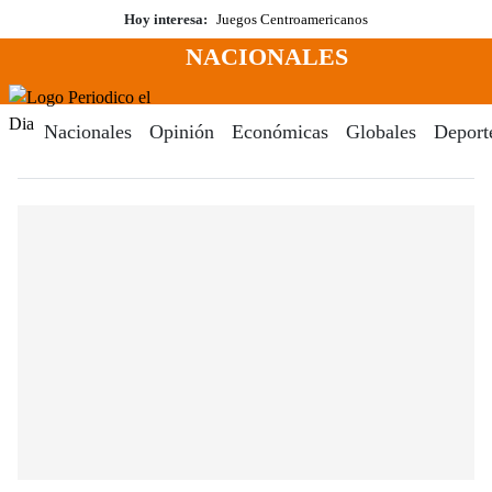
Saltar
Hoy interesa:
Juegos Centroamericanos
al
NACIONALES
contenido
Menú
Periodico El Dia Digital
Nacionales
Opinión
Económicas
Globales
Deport